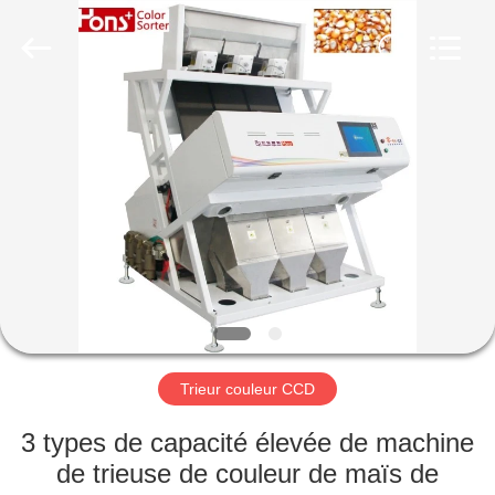
Anhui
Hongshi
Optoelectronic
High-
tech
Co.,Ltd.
All
Rights
MAISON
Reserved.
PRODUITS
AU
SUJET
DE
NOUS
Trieur couleur CCD
VISITE
3 types de capacité élevée de machine
D'USINE
de trieuse de couleur de maïs de