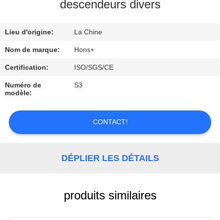
descendeurs divers
CONTRÔLE
Lieu d'origine:
La Chine
DE
QUALITÉ
Nom de marque:
Hons+
Certification:
ISO/SGS/CE
CONTACTEZ-
Numéro de
S3
modèle:
NOUS
CONTACT!
DEMANDEZ
UNE
DÉPLIER LES DÉTAILS
CITATION
PLAN
produits similaires
DU