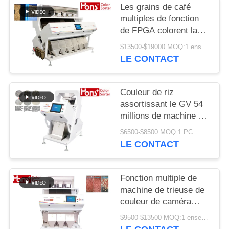
SITE
Les grains de café
multiples de fonction
de FPGA colorent la
PRIVACY
trieuse
$13500-$19000 MOQ:1 ensemble
POLICY
LE CONTACT
Couleur de riz
assortissant le GV 54
millions de machine de
développement de
$6500-$8500 MOQ:1 PC
séparateur de pixel
LE CONTACT
Fonction multiple de
machine de trieuse de
couleur de caméra
CCD d'arachide de 3
$9500-$13500 MOQ:1 ensemble
descendeurs