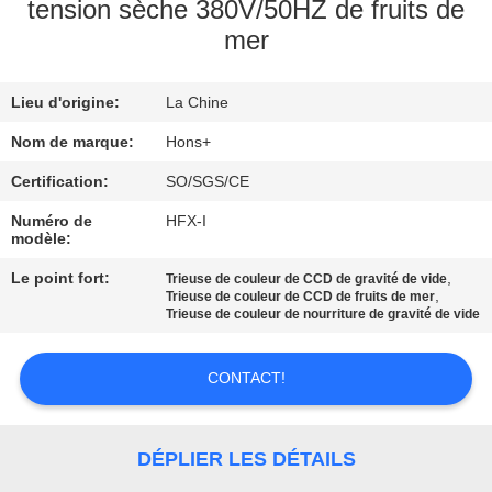
tension sèche 380V/50HZ de fruits de
mer
CONTRÔLE
DE
Lieu d'origine:
La Chine
QUALITÉ
Nom de marque:
Hons+
CONTACTEZ-
Certification:
SO/SGS/CE
NOUS
Numéro de
HFX-I
modèle:
Le point fort:
,
Trieuse de couleur de CCD de gravité de vide
DEMANDEZ
,
Trieuse de couleur de CCD de fruits de mer
Trieuse de couleur de nourriture de gravité de vide
UNE
CITATION
CONTACT!
PLAN
DÉPLIER LES DÉTAILS
DU