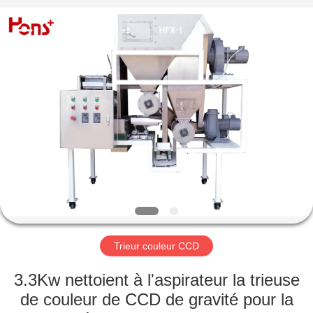
Anhui
Hongshi
Optoelectronic
High-
tech
Co.,Ltd.
All
Rights
MAISON
Reserved.
PRODUITS
AU
SUJET
DE
NOUS
Trieur couleur CCD
VISITE
3.3Kw nettoient à l'aspirateur la trieuse
D'USINE
de couleur de CCD de gravité pour la