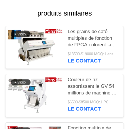
SITE
produits similaires
PRIVACY
POLICY
Les grains de café
multiples de fonction
de FPGA colorent la
trieuse
$13500-$19000 MOQ:1 ensemble
LE CONTACT
Couleur de riz
assortissant le GV 54
millions de machine de
développement de
$6500-$8500 MOQ:1 PC
séparateur de pixel
LE CONTACT
Fonction multiple de