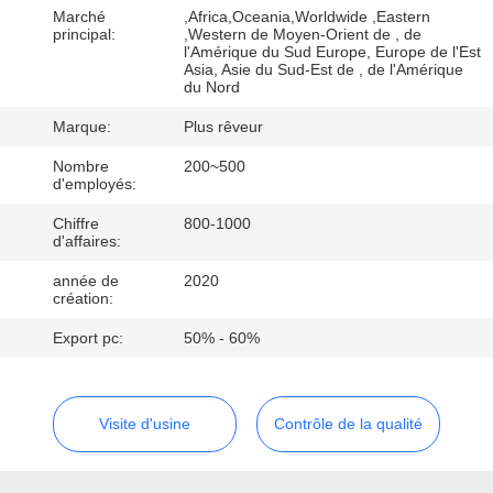
Marché
,Africa,Oceania,Worldwide ,Eastern
principal:
,Western de Moyen-Orient de , de
CONTRÔLE
l'Amérique du Sud Europe, Europe de l'Est
Asia, Asie du Sud-Est de , de l'Amérique
DE
du Nord
QUALITÉ
Marque:
Plus rêveur
Nombre
200~500
CONTACTEZ-
d'employés:
NOUS
Chiffre
800-1000
d'affaires:
année de
2020
DEMANDEZ
création:
UNE
Export pc:
50% - 60%
CITATION
Visite d'usine
Contrôle de la qualité
PLAN
DU