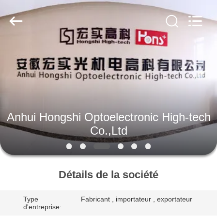
Anhui
Hongshi
Optoelectronic
High-
tech
Co.,Ltd.
All
Rights
MAISON
Reserved.
PRODUITS
AU
Anhui Hongshi Optoelectronic High-tech
SUJET
Co.,Ltd
DE
NOUS
Détails de la société
VISITE
Type
Fabricant , importateur , exportateur
D'USINE
d'entreprise: