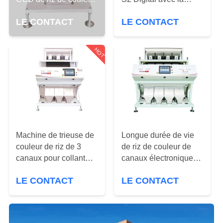
de machine à grande
grande sortie 50Hz
CONTRÔLE
LE CONTACT
LE CONTACT
vitesse de trieuse
DE
QUALITÉ
HOT
CONTACTEZ-
NOUS
DEMANDEZ
Machine de trieuse de
Longue durée de vie
UNE
couleur de riz de 3
de riz de couleur de
canaux pour collant
canaux électroniques
CITATION
échaudé à grain long
intelligents de la
LE CONTACT
LE CONTACT
trieuse 4
PLAN
DU