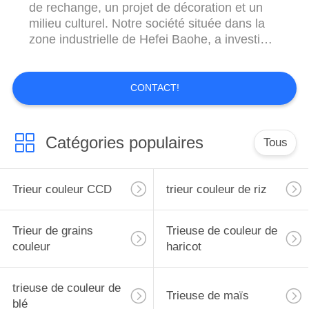
de rechange, un projet de décoration et un
milieu culturel. Notre société située dans la
zone industrielle de Hefei Baohe, a investi
RMB 8, 000, 000 couvrant une aire de 80
acres de 120000 d'ateliers modernes et
standard de mètres carrés de fabrication et
CONTACT!
4000 mètres carrés de centre de recherche.
Catégories populaires
Tous
Trieur couleur CCD
trieur couleur de riz
Trieur de grains
Trieuse de couleur de
couleur
haricot
trieuse de couleur de
Trieuse de maïs
blé