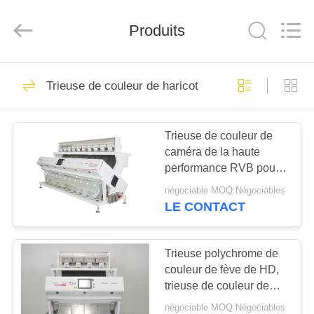
Anhui
Hongshi
Optoelectronic
High-
Produits
tech
Co.,Ltd.
All
Rights
MAISON
Reserved.
738
Trieuse de couleur de haricot
Trieur couleur CCD
PRODUITS
Trieuse de couleur de
caméra de la haute
AU
performance RVB pour
SUJET
des graines de piment
négociable MOQ:Négociables
avec Dix descendeurs
DE
LE CONTACT
51
NOUS
Trieuse polychrome de
trieur couleur de riz
couleur de fève de HD,
VISITE
trieuse de couleur de
D'USINE
pomme de terre de
négociable MOQ:Négociables