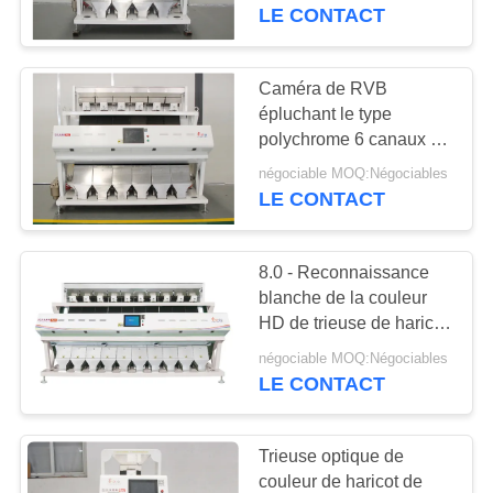
quatre canaux
LE CONTACT
CONTRÔLE
DE
Caméra de RVB
29
QUALITÉ
épluchant le type
Trieur de grains
polychrome 6 canaux de
CCD de trieuse de fèves
couleur
négociable MOQ:Négociables
CONTACTEZ-
de mung
LE CONTACT
NOUS
8.0 - Reconnaissance
DEMANDEZ
blanche de la couleur
UNE
HD de trieuse de haricot
16
de la capacité 15.0T/H
CITATION
négociable MOQ:Négociables
Trieuse de couleur
LE CONTACT
de haricot
PLAN
Trieuse optique de
DU
couleur de haricot de