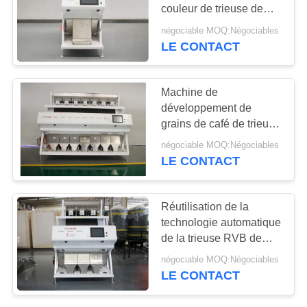
SITE
couleur de trieuse de
mini soja intelligent de
négociable MOQ:Négociables
haricot rouge
LE CONTACT
14
PRIVACY
trieuse de couleur
POLICY
Machine de
de blé
développement de
grains de café de trieuse
de couleur de haricot de
négociable MOQ:Négociables
capteur de CCD de
LE CONTACT
certificat de la CE
10
Réutilisation de la
technologie automatique
Trieuse de maïs
de la trieuse RVB de
couleur de soja de CCD
négociable MOQ:Négociables
de 3 canaux
LE CONTACT