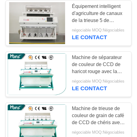
Équipement intelligent
d'agriculture de canaux
11
de la trieuse 5 de
Trieuse Nuts de
couleur de haricot nain
négociable MOQ:Négociables
de RVB
LE CONTACT
couleur
Machine de séparateur
de couleur de CCD de
haricot rouge avec la
vanne
29
négociable MOQ:Négociables
électromagnétique à
LE CONTACT
haute fréquence
Trieuse en plastique
Machine de trieuse de
couleur de grain de café
de CCD de chéris avec
le capteur de CCD de
négociable MOQ:Négociables
5000 pixels