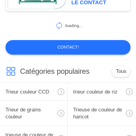
LE CONTACT
11
Trieuse de couleur
loading...
de minerai
CONTACT!
Catégories populaires
Tous
12
Machine de tri des
Trieur couleur CCD
trieur couleur de riz
légumes
Trieur de grains
Trieuse de couleur de
couleur
haricot
trieuse de couleur de