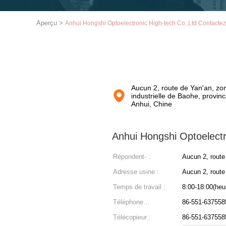
Aperçu
>
Anhui Hongshi Optoelectronic High-tech Co.,Ltd Contacte
Aucun 2, route de Yan'an, zo
industrielle de Baohe, provinc
Anhui, Chine
Anhui Hongshi Optoelectr
Répondent- :
Aucun 2, route
Adresse usine :
Aucun 2, route
Temps de travail :
8:00-18:00(heur
Téléphone
86-551-637558
professionnel :
Télécopieur :
86-551-637558