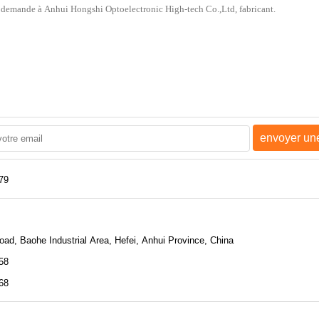
envoyer u
79
oad, Baohe Industrial Area, Hefei, Anhui Province, China
58
68