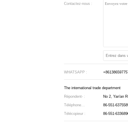
Contactez-nous :
WHATSAPP :
+86138659775
The international trade department
Répondent- :
No 2, Yan'an R
Téléphone
86-551-637558
professionnel :
Télécopieur :
86-551-633689