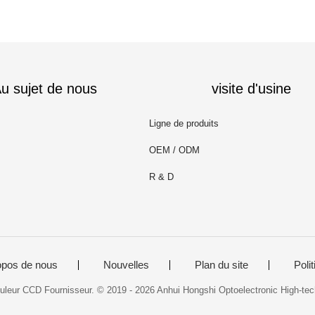
u sujet de nous
visite d'usine
Ligne de produits
OEM / ODM
R & D
opos de nous
Nouvelles
Plan du site
Polit
ouleur CCD Fournisseur. © 2019 - 2026 Anhui Hongshi Optoelectronic High-tech