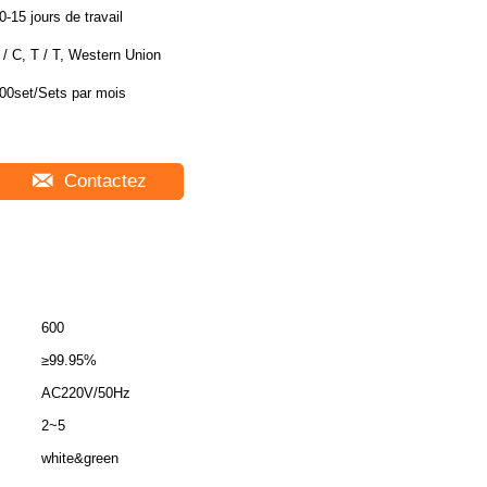
0-15 jours de travail
 / C, T / T, Western Union
00set/Sets par mois
Contactez
600
≥99.95%
AC220V/50Hz
2~5
white&green