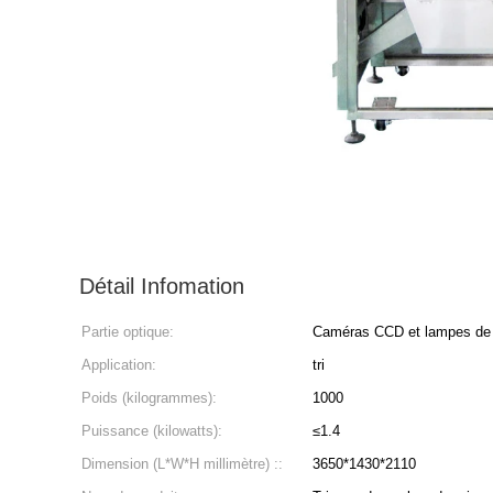
Détail Infomation
Partie optique:
Caméras CCD et lampes de
Application:
tri
Poids (kilogrammes):
1000
Puissance (kilowatts):
≤1.4
Dimension (L*W*H millimètre) ::
3650*1430*2110