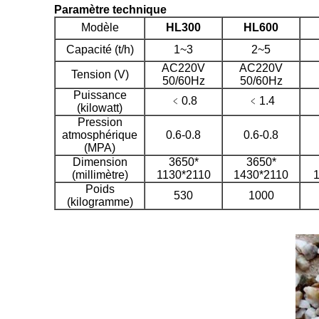
Paramètre technique
Modèle
HL300
HL600
Capacité (t/h)
1~3
2~5
AC220V
AC220V
Tension (V)
50/60Hz
50/60Hz
Puissance
﹤0.8
﹤1.4
(kilowatt)
Pression
atmosphérique
0.6-0.8
0.6-0.8
(MPA)
Dimension
3650*
3650*
(millimètre)
1130*2110
1430*2110
Poids
530
1000
(kilogramme)