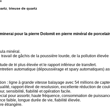
ai
uartz
trieuse de quartz
,
e minerai pour la pierre Dolomit en pierre minéral de porcelai
ula minéral.
ravail de gâchis de la poussière lourde, de la pollution élevée 
tude de tri plus élevée et le rapport inférieur de transfert.
entretien automatique (dépoussiérage et spary automatiques) as
tion : ligne à grande vitesse balayage avec 54 millions de capt
lité, rapport élevé de resolusion, excellente réduction de cou
, sensibilité, fiabilité et opération facile.
ial pour assortir, haute fréquence, consommation de puissance f
faible, longue durée de vie, fiabilité élevée.
ère étrangère.