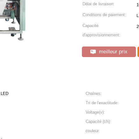
Délai de livraison:
1
Conditions de paiement:
L
Capacité
2
d'approvisionnement:
meilleur prix
 LED
Chaînes:
Tri de l'exactitude:
Voltage(v):
Capacité (t/h):
couleur: