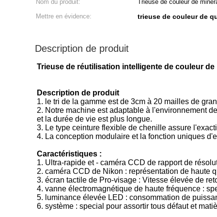
Nom du produit:
Trieuse de couleur de miner
Mettre en évidence:
trieuse de couleur de q
Description de produit
Trieuse de réutilisation intelligente de couleur d
Description de produit
1. le tri de la gamme est de 3cm à 20 mailles de gran
2. Notre machine est adaptable à l'environnement de t
et la durée de vie est plus longue.
3. Le type ceinture flexible de chenille assure l'exacti
4. La conception modulaire et la fonction uniques d'
Caractéristiques :
1. Ultra-rapide et - caméra CCD de rapport de résolu
2. caméra CCD de Nikon : représentation de haute qua
3. écran tactile de Pro-visage : Vitesse élevée de retour
4. vanne électromagnétique de haute fréquence : spec
5. luminance élevée LED : consommation de puissance 
6. système : special pour assortir tous défaut et mati