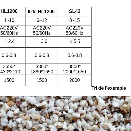
HL1200
SL42
Ⅱ de
HL1200-
4~10
6~12
8~15
AC220V
AC220V
AC220V
50/60Hz
50/60Hz
50/60Hz
﹤2.4
﹤3.0
﹤5.5
0.6-0.8
0.6-0.8
0.6-0.8
3650*
3800*
3800*
1430*2110
1880*1650
2000*1650
1500
1500
2000
Tri de l'exemple