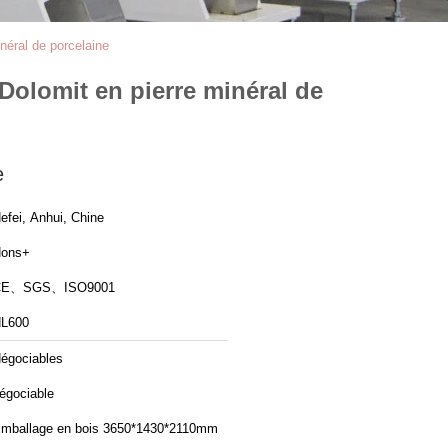
inéral de porcelaine
e Dolomit en pierre minéral de
e
efei, Anhui, Chine
ons+
CE、SGS、ISO9001
L600
égociables
égociable
mballage en bois 3650*1430*2110mm