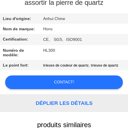
assortir la pierre de quartz
CONTRÔLE
Lieu d'origine:
Anhui Chine
DE
QUALITÉ
Nom de marque:
Hons
Certification:
CE、 SGS、ISO9001
CONTACTEZ-
Numéro de
HL300
modèle:
NOUS
Le point fort:
,
trieuse de couleur de quartz
trieuse de quartz
DEMANDEZ
CONTACT!
UNE
CITATION
DÉPLIER LES DÉTAILS
PLAN
DU
produits similaires