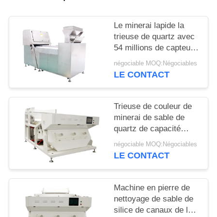
SITE
Le minerai lapide la
PRIVACY
trieuse de quartz avec
54 millions de capteur
POLICY
de CCD de pixels
négociable MOQ:Négociables
LE CONTACT
Trieuse de couleur de
minerai de sable de
quartz de capacité
élevée, trieuse de CCD
négociable MOQ:Négociables
d'écran tactile
LE CONTACT
Machine en pierre de
nettoyage de sable de
silice de canaux de la