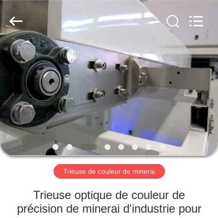
Anhui
Hongshi
Optoelectronic
High-
tech
Co.,Ltd.
All
Rights
MAISON
Reserved.
PRODUITS
AU
SUJET
DE
NOUS
Trieuse de couleur de minerai
VISITE
Trieuse optique de couleur de
D'USINE
précision de minerai d'industrie pour