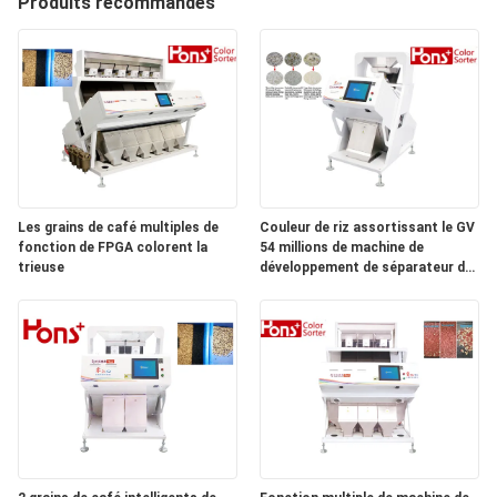
Produits recommandés
CONTRÔLE
DE
QUALITÉ
CONTACTEZ-
NOUS
Les grains de café multiples de
Couleur de riz assortissant le GV
fonction de FPGA colorent la
54 millions de machine de
trieuse
développement de séparateur de
DEMANDEZ
pixel
UNE
CITATION
PLAN
DU