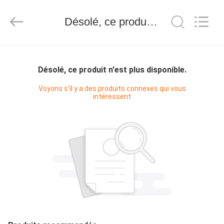
Anhui
Hongshi
Optoelectronic
High-
Désolé, ce produit n'est plus disponible.
tech
Co.,Ltd.
All
Rights
MAISON
Reserved.
Désolé, ce produit n'est plus disponible.
PRODUITS
Voyons s'il y a des produits connexes qui vous
intéressent
AU
SUJET
DE
NOUS
VISITE
D'USINE