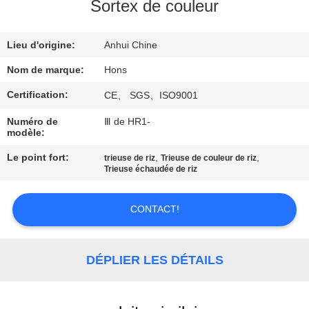
Sortex de couleur
CONTRÔLE
Lieu d'origine:
Anhui Chine
DE
QUALITÉ
Nom de marque:
Hons
Certification:
CE、 SGS、ISO9001
CONTACTEZ-
Numéro de
Ⅲ de HR1-
modèle:
NOUS
Le point fort:
,
,
trieuse de riz
Trieuse de couleur de riz
Trieuse échaudée de riz
DEMANDEZ
UNE
CONTACT!
CITATION
DÉPLIER LES DÉTAILS
PLAN
DU