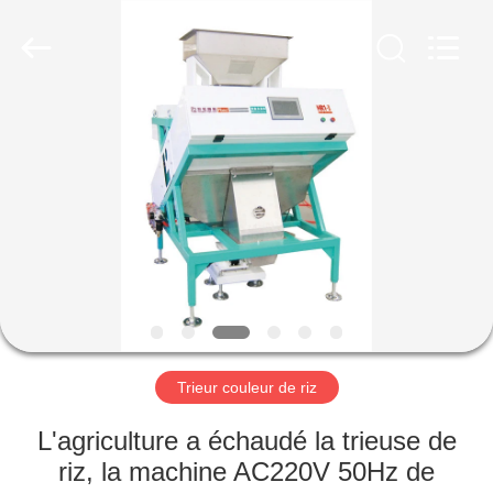
Anhui
Hongshi
Optoelectronic
High-
tech
Co.,Ltd.
All
Rights
MAISON
Reserved.
PRODUITS
AU
SUJET
DE
NOUS
Trieur couleur de riz
VISITE
L'agriculture a échaudé la trieuse de
D'USINE
riz, la machine AC220V 50Hz de