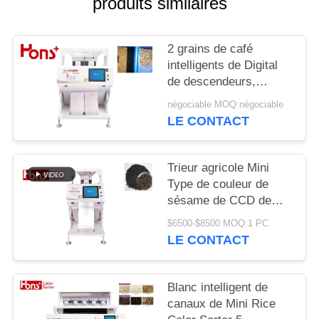
produits similaires
SITE
2 grains de café
PRIVACY
intelligents de Digital
POLICY
de descendeurs,
trieuse de couleur
négociable MOQ:négociable
d'arachide
LE CONTACT
Trieur agricole Mini
Type de couleur de
sésame de CCD de
5400 pixels de fonction
$6500-$8500 MOQ:1 PC
multiple 63 canaux
LE CONTACT
Blanc intelligent de
canaux de Mini Rice