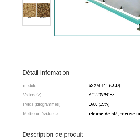
Détail Infomation
modèle:
6SXM-441 (CCD)
Voltage(v):
AC220V/50Hz
Poids (kilogrammes):
1600 (±5%)
Mettre en évidence:
trieuse de blé
trieuse 
,
Description de produit