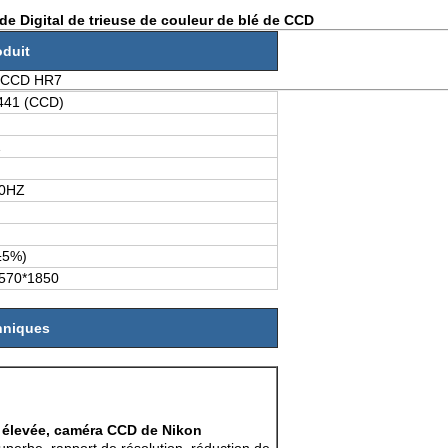
e Digital de trieuse de couleur de blé de CCD
oduit
du CCD HR7
441 (CCD)
1
50HZ
±5%)
570*1850
hniques
e élevée, caméra CCD de Nikon