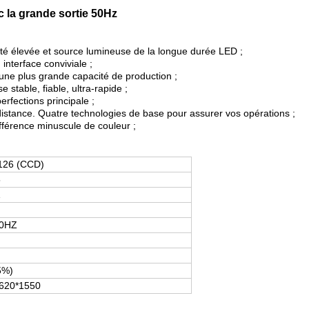
ec la grande sortie 50Hz
ité élevée et source lumineuse de la longue durée LED ;
 interface conviviale ;
t une plus grande capacité de production ;
stable, fiable, ultra-rapide ;
erfections principale ;
 distance. Quatre technologies de base pour assurer vos opérations ;
différence minuscule de couleur ;
126 (CCD)
5
1
50HZ
5%)
620*1550