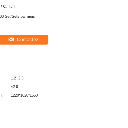
 / C, T / T
00 Set/Sets par mois
Contactez
1.2~2.5
≤2.0
):
1220*1620*1550