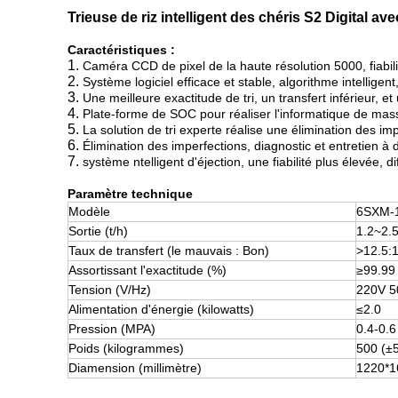
Trieuse de riz intelligent des chéris S2 Digital av
Caractéristiques :
1.
Caméra CCD de pixel de la haute résolution 5000, fiabil
2.
Système logiciel efficace et stable, algorithme intelligent,
3.
Une meilleure exactitude de tri, un transfert inférieur, e
4.
Plate-forme de SOC pour réaliser l'informatique de masse 
5.
La solution de tri experte réalise une élimination des imp
6.
Élimination des imperfections, diagnostic et entretien à
7.
système ntelligent d'éjection, une fiabilité plus élevée, 
Paramètre technique
Modèle
6SXM-
Sortie (t/h)
1.2~2.
Taux de transfert (le mauvais : Bon)
>
12.5:
Assortissant l'exactitude (%)
≥99.99
Tension (V/Hz)
220V 
Alimentation d'énergie (kilowatts)
≤2.0
Pression (MPA)
0.4-0.6
Poids (kilogrammes)
500 (±
Diamension (millimètre)
1220*1