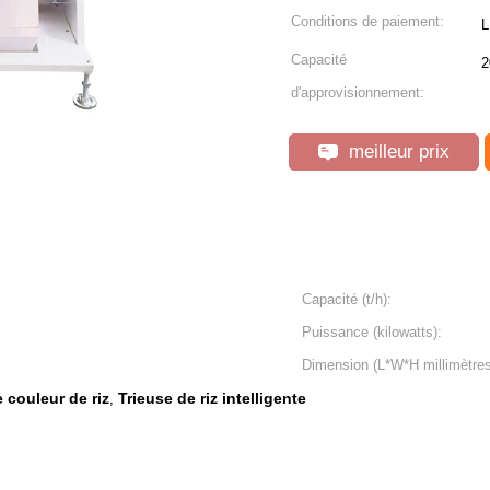
Conditions de paiement:
L
Capacité
2
d'approvisionnement:
meilleur prix
Capacité (t/h):
Puissance (kilowatts):
Dimension (L*W*H millimètres
 couleur de riz
Trieuse de riz intelligente
,