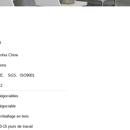
z
e
nhui Chine
ons
CE、 SGS、ISO9001
2
égociables
égociable
mballage en bois
0-15 jours de travail