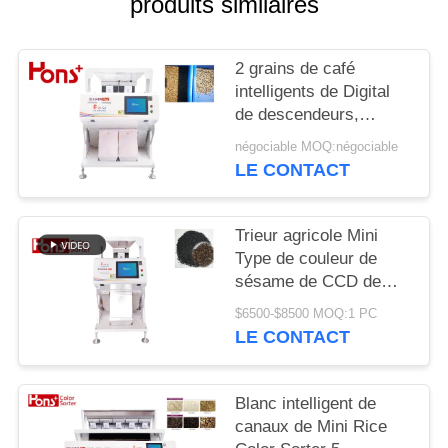
produits similaires
SITE
2 grains de café
PRIVACY
intelligents de Digital
POLICY
de descendeurs,
trieuse de couleur
négociable MOQ:négociable
d'arachide
LE CONTACT
Trieur agricole Mini
Type de couleur de
sésame de CCD de
5400 pixels de fonction
$6500-$8500 MOQ:1 PC
multiple 63 canaux
LE CONTACT
Blanc intelligent de
canaux de Mini Rice