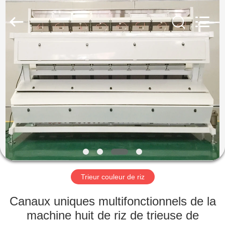
Anhui
Hongshi
Optoelectronic
High-
tech
Co.,Ltd.
All
Rights
MAISON
Reserved.
PRODUITS
AU
SUJET
DE
NOUS
Trieur couleur de riz
VISITE
Canaux uniques multifonctionnels de la
D'USINE
machine huit de riz de trieuse de