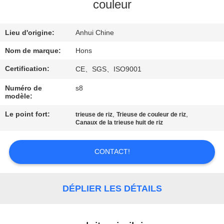
couleur
CONTRÔLE
Lieu d'origine:
Anhui Chine
DE
QUALITÉ
Nom de marque:
Hons
Certification:
CE、SGS、ISO9001
CONTACTEZ-
Numéro de
s8
modèle:
NOUS
Le point fort:
,
,
trieuse de riz
Trieuse de couleur de riz
Canaux de la trieuse huit de riz
DEMANDEZ
UNE
CONTACT!
CITATION
DÉPLIER LES DÉTAILS
PLAN
DU