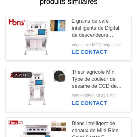
produits similaires
SITE
2 grains de café
PRIVACY
intelligents de Digital
POLICY
de descendeurs,
trieuse de couleur
négociable MOQ:négociable
d'arachide
LE CONTACT
Trieur agricole Mini
Type de couleur de
sésame de CCD de
5400 pixels de fonction
$6500-$8500 MOQ:1 PC
multiple 63 canaux
LE CONTACT
Blanc intelligent de
canaux de Mini Rice