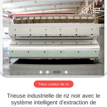
Anhui
Hongshi
Optoelectronic
High-
tech
Co.,Ltd.
All
Rights
MAISON
Reserved.
PRODUITS
AU
SUJET
DE
NOUS
Trieur couleur de riz
VISITE
Trieuse industrielle de riz noir avec le
D'USINE
système intelligent d'extraction de