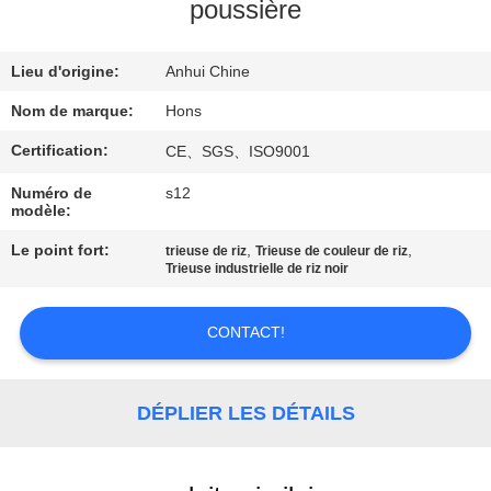
poussière
CONTRÔLE
Lieu d'origine:
Anhui Chine
DE
QUALITÉ
Nom de marque:
Hons
Certification:
CE、SGS、ISO9001
CONTACTEZ-
Numéro de
s12
modèle:
NOUS
Le point fort:
,
,
trieuse de riz
Trieuse de couleur de riz
Trieuse industrielle de riz noir
DEMANDEZ
UNE
CONTACT!
CITATION
DÉPLIER LES DÉTAILS
PLAN
DU