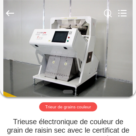
Anhui
Hongshi
Optoelectronic
High-
tech
Co.,Ltd.
All
Rights
MAISON
Reserved.
PRODUITS
AU
SUJET
DE
NOUS
Trieur de grains couleur
VISITE
Trieuse électronique de couleur de
D'USINE
grain de raisin sec avec le certificat de