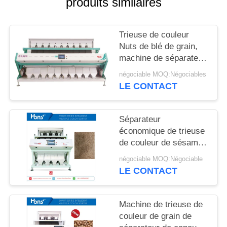
produits similaires
SITE
Trieuse de couleur
PRIVACY
Nuts de blé de grain,
POLICY
machine de séparateur
de couleur d'amande
négociable MOQ:Négociables
LE CONTACT
Séparateur
économique de trieuse
de couleur de sésame
de 4 canaux
négociable MOQ:Négociable
LE CONTACT
Machine de trieuse de
couleur de grain de