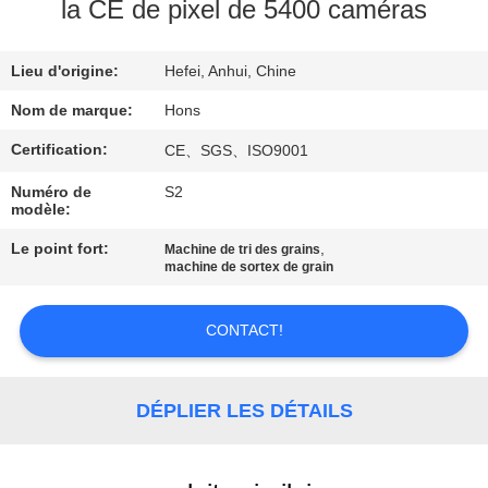
la CE de pixel de 5400 caméras
CONTRÔLE
Lieu d'origine:
Hefei, Anhui, Chine
DE
QUALITÉ
Nom de marque:
Hons
Certification:
CE、SGS、ISO9001
CONTACTEZ-
Numéro de
S2
modèle:
NOUS
Le point fort:
,
Machine de tri des grains
machine de sortex de grain
DEMANDEZ
UNE
CONTACT!
CITATION
DÉPLIER LES DÉTAILS
PLAN
DU