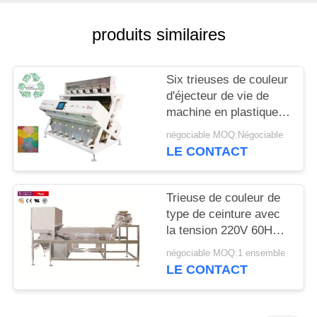
SITE
produits similaires
PRIVACY
POLICY
Six trieuses de couleur
d'éjecteur de vie de
machine en plastique
de Recyclingsorting de
négociable MOQ:Négociable
descendeurs hautes
LE CONTACT
Trieuse de couleur de
type de ceinture avec
la tension 220V 60HZ
pour toute matière
négociable MOQ:1 ensemble
plastique
LE CONTACT