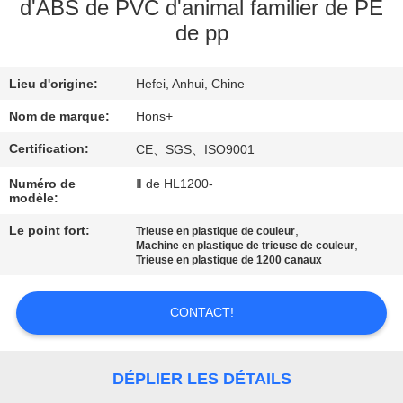
d'ABS de PVC d'animal familier de PE
de pp
CONTRÔLE
DE
Lieu d'origine:
Hefei, Anhui, Chine
QUALITÉ
Nom de marque:
Hons+
CONTACTEZ-
Certification:
CE、SGS、ISO9001
NOUS
Numéro de
Ⅱ de HL1200-
modèle:
Le point fort:
,
DEMANDEZ
Trieuse en plastique de couleur
,
Machine en plastique de trieuse de couleur
Trieuse en plastique de 1200 canaux
UNE
CITATION
CONTACT!
PLAN
DÉPLIER LES DÉTAILS
DU