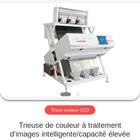
Anhui
Hongshi
Optoelectronic
High-
tech
Co.,Ltd.
All
Rights
MAISON
Reserved.
PRODUITS
AU
SUJET
DE
NOUS
Trieur couleur CCD
VISITE
Trieuse de couleur à traitement
D'USINE
d'images intelligente/capacité élevée