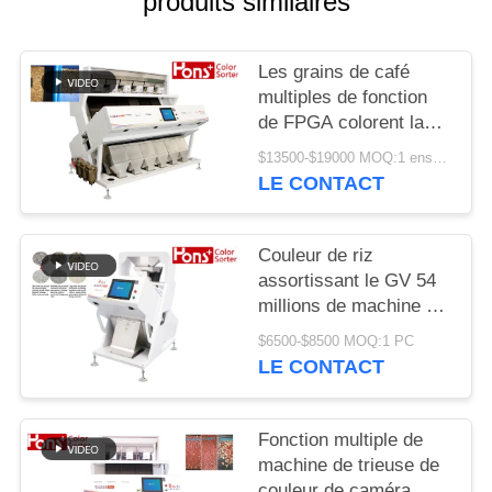
produits similaires
SITE
Les grains de café
PRIVACY
multiples de fonction
POLICY
de FPGA colorent la
trieuse
$13500-$19000 MOQ:1 ensemble
LE CONTACT
Couleur de riz
assortissant le GV 54
millions de machine de
développement de
$6500-$8500 MOQ:1 PC
séparateur de pixel
LE CONTACT
Fonction multiple de
machine de trieuse de
couleur de caméra