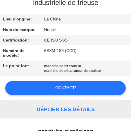
industrielle de trieuse
CONTRÔLE
Lieu d'origine:
La Chine
DE
QUALITÉ
Nom de marque:
Hons+
Certification:
CE ISO SGS
CONTACTEZ-
Numéro de
6SXM-189 (CCD)
modèle:
NOUS
Le point fort:
,
machine de tri couleur
machine de séparateur de couleur
DEMANDEZ
UNE
CONTACT!
CITATION
DÉPLIER LES DÉTAILS
PLAN
DU