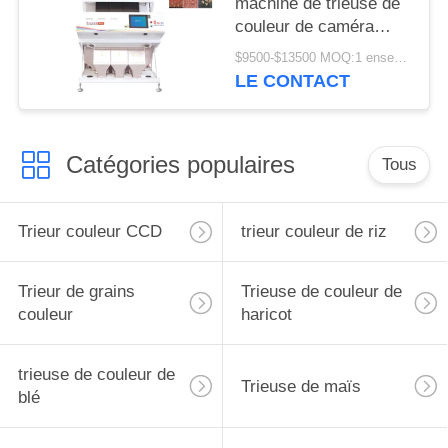
machine de trieuse de
couleur de caméra
CCD d'arachide de 3
$9500-$13500 MOQ:1 ensemble
descendeurs
LE CONTACT
Catégories populaires
Tous
Trieur couleur CCD
trieur couleur de riz
Trieur de grains
Trieuse de couleur de
couleur
haricot
trieuse de couleur de
Trieuse de maïs
blé