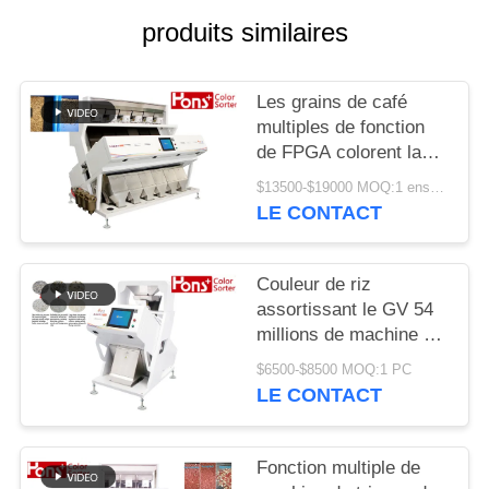
SITE
produits similaires
PRIVACY
Les grains de café
POLICY
multiples de fonction
de FPGA colorent la
trieuse
$13500-$19000 MOQ:1 ensemble
LE CONTACT
Couleur de riz
assortissant le GV 54
millions de machine de
développement de
$6500-$8500 MOQ:1 PC
séparateur de pixel
LE CONTACT
Fonction multiple de