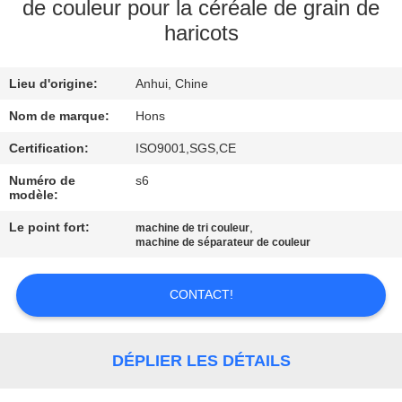
de couleur pour la céréale de grain de
haricots
CONTRÔLE
DE
Lieu d'origine:
Anhui, Chine
QUALITÉ
Nom de marque:
Hons
CONTACTEZ-
Certification:
ISO9001,SGS,CE
NOUS
Numéro de
s6
modèle:
Le point fort:
,
machine de tri couleur
DEMANDEZ
machine de séparateur de couleur
UNE
CITATION
CONTACT!
PLAN
DÉPLIER LES DÉTAILS
DU