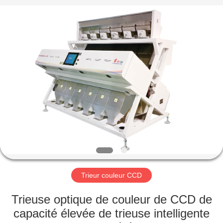
Anhui
Hongshi
Optoelectronic
High-
tech
Co.,Ltd.
All
Rights
MAISON
Reserved.
PRODUITS
AU
SUJET
DE
NOUS
Trieur couleur CCD
VISITE
Trieuse optique de couleur de CCD de
D'USINE
capacité élevée de trieuse intelligente