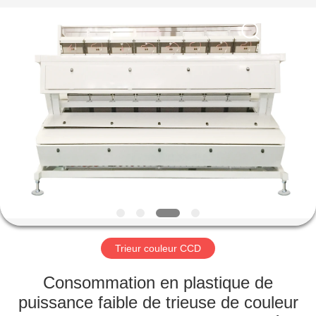
Anhui
Hongshi
Optoelectronic
High-
tech
Co.,Ltd.
All
Rights
MAISON
Reserved.
PRODUITS
AU
SUJET
DE
NOUS
Trieur couleur CCD
VISITE
Consommation en plastique de
D'USINE
puissance faible de trieuse de couleur