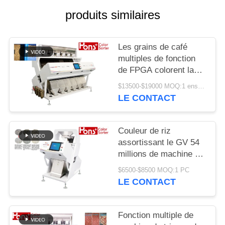
SITE
produits similaires
PRIVACY
Les grains de café
POLICY
multiples de fonction
de FPGA colorent la
trieuse
$13500-$19000 MOQ:1 ensemble
LE CONTACT
Couleur de riz
assortissant le GV 54
millions de machine de
développement de
$6500-$8500 MOQ:1 PC
séparateur de pixel
LE CONTACT
Fonction multiple de