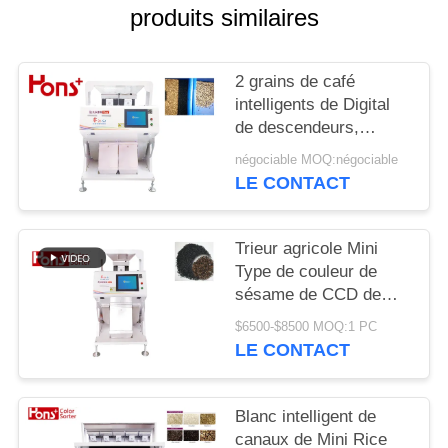
SITE
produits similaires
PRIVACY
2 grains de café
POLICY
intelligents de Digital
de descendeurs,
trieuse de couleur
négociable MOQ:négociable
d'arachide
LE CONTACT
Trieur agricole Mini
Type de couleur de
sésame de CCD de
5400 pixels de fonction
$6500-$8500 MOQ:1 PC
multiple 63 canaux
LE CONTACT
Blanc intelligent de
canaux de Mini Rice