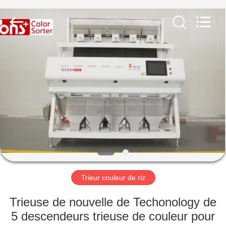
Anhui
Hongshi
Optoelectronic
High-
tech
Co.,Ltd.
All
Rights
MAISON
Reserved.
PRODUITS
AU
SUJET
DE
NOUS
Trieur couleur de riz
VISITE
Trieuse de nouvelle de Techonology de
D'USINE
5 descendeurs trieuse de couleur pour