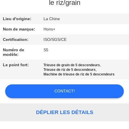
le riz/grain
CONTRÔLE
Lieu d'origine:
La Chine
DE
QUALITÉ
Nom de marque:
Hons+
Certification:
ISO/SGS/CE
CONTACTEZ-
Numéro de
S5
modèle:
NOUS
Le point fort:
,
Trieuse de grain de 5 descendeurs
,
Trieuse de riz de 5 descendeurs
DEMANDEZ
Machine de trieuse de riz de 5 descendeurs
UNE
CONTACT!
CITATION
PLAN
DÉPLIER LES DÉTAILS
DU