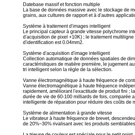
Datebase massif et fonction multiple
La base de données massive avec le stockage de mode
grains, aux cultures de rapport et à d'autres applicat
Système à traitement d'images intelligent
Le principal capteur à grande vitesse polychrome in
d'acquisition de pixel +10K) ; le traitement multilign
d'identification est 0.04mm2.
Système d'acquisition d'image intelligent
Collection automatique de données spatiales de dimens
caractéristiques de matière première, le jugement auto
tri intelligent selon la règle de la sélection.
Vanne électromagnétique à haute fréquence de contr
Vanne électromagnétique à haute fréquence indépend
rapidement, améliorant l'exactitude de produit fini ; 
durée de vie de 60-100 milliards de fois, comparée 
intelligente de réparation pour réduire des coûts de
Système de alimentation à grande vitesse
Le vibrateur à haute fréquence de brevet, descendeu
de 20%~30% rivalisant avec les produits semblables
La trieuse de couleur est spéciale pour le petit point,