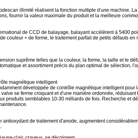
scan illimité réalisent la fonction multiple d'une machine. La
ions, fournir la valeur maximale du produit et la meilleure commo
ternational de CCD de balayage, balayant accélèrent à 5400 poi
e de couleur + de forme, le traitement parfait de petits défauts 
SOUMETTRE
ion suprême telles que la couleur, la forme, la taille et le défa
matique et assortiment précis du plan optimal de sélection, l'opé
ôle magnétique intelligent
amment développée de contrôle magnétique intelligent pour la 
la valve se ferme croquant et d'une manière ordonnée, réduisant l
aux produits semblables 10-30 milliards de fois. Recherche et
 maintenance.
r antioxydant de traitement d'anode, augmentent considérableme
.
 jaune-clair, crayeux, se décolorent.