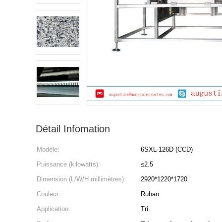
Détail Infomation
Modèle:
6SXL-126D (CCD)
Puissance (kilowatts):
≤2.5
Dimension (L/W/H millimètres):
2920*1220*1720
Couleur:
Ruban
Application:
Tri