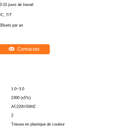
0-15 jours de travail
/C, T/T
00sets par an
Contactez
1.0~3.0
2300 (±5%)
AC220V/50HZ
2
Trieuse en plastique de couleur