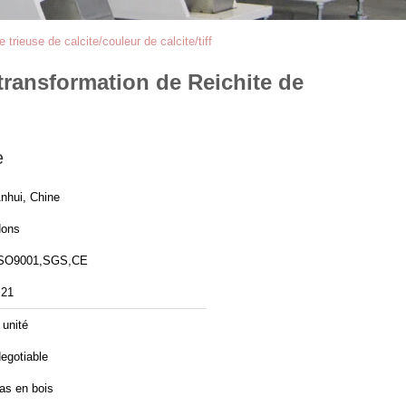
trieuse de calcite/couleur de calcite/tiff
 transformation de Reichite de
e
nhui, Chine
ons
SO9001,SGS,CE
21
 unité
egotiable
as en bois