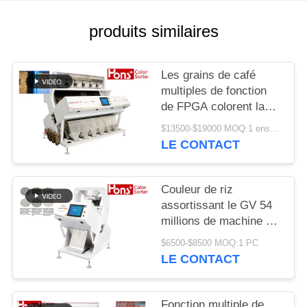
SITE
produits similaires
PRIVACY
POLICY
Les grains de café
multiples de fonction
de FPGA colorent la
trieuse
$13500-$19000 MOQ:1 ensemble
LE CONTACT
Couleur de riz
assortissant le GV 54
millions de machine de
développement de
$6500-$8500 MOQ:1 PC
séparateur de pixel
LE CONTACT
Fonction multiple de