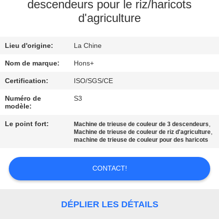
descendeurs pour le riz/haricots
d'agriculture
CONTRÔLE
DE
Lieu d'origine:
La Chine
QUALITÉ
Nom de marque:
Hons+
CONTACTEZ-
Certification:
ISO/SGS/CE
NOUS
Numéro de
S3
modèle:
Le point fort:
,
Machine de trieuse de couleur de 3 descendeurs
DEMANDEZ
,
Machine de trieuse de couleur de riz d'agriculture
machine de trieuse de couleur pour des haricots
UNE
CITATION
CONTACT!
PLAN
DÉPLIER LES DÉTAILS
DU