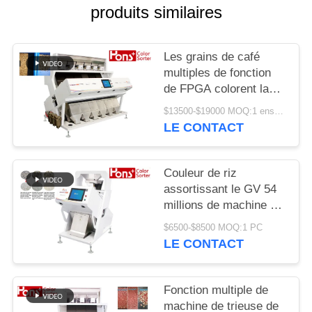
SITE
produits similaires
PRIVACY
Les grains de café
POLICY
multiples de fonction
de FPGA colorent la
trieuse
$13500-$19000 MOQ:1 ensemble
LE CONTACT
Couleur de riz
assortissant le GV 54
millions de machine de
développement de
$6500-$8500 MOQ:1 PC
séparateur de pixel
LE CONTACT
Fonction multiple de
machine de trieuse de