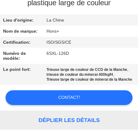
plastique large de couleur
CONTRÔLE
Lieu d'origine:
La Chine
DE
QUALITÉ
Nom de marque:
Hons+
Certification:
ISO/SGS/CE
CONTACTEZ-
Numéro de
6SXL-126D
modèle:
NOUS
Le point fort:
,
Trieuse large de couleur de CCD de la Manche
,
trieuse de couleur du minerai 400kg/H
DEMANDEZ
Trieuse large de couleur de minerai de la Manche
UNE
CONTACT!
CITATION
PLAN
DÉPLIER LES DÉTAILS
DU