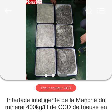
Anhui
Hongshi
Optoelectronic
High-
tech
Co.,Ltd.
All
Rights
MAISON
Reserved.
PRODUITS
AU
SUJET
DE
NOUS
Trieur couleur CCD
VISITE
Interface intelligente de la Manche du
D'USINE
minerai 400kg/H de CCD de trieuse en