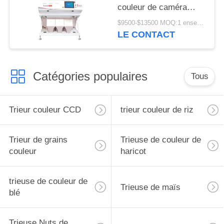
couleur de caméra
CCD d'arachide de 3
$9500-$13500 MOQ:1 ensemble
descendeurs
LE CONTACT
Catégories populaires
Tous
Trieur couleur CCD
trieur couleur de riz
Trieur de grains
Trieuse de couleur de
couleur
haricot
trieuse de couleur de
Trieuse de maïs
blé
Trieuse Nuts de