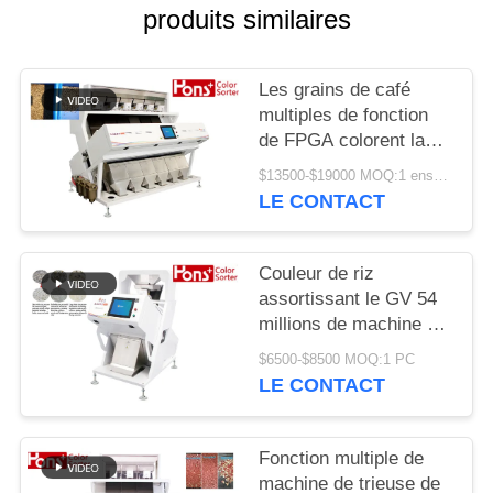
SITE
produits similaires
PRIVACY
Les grains de café
POLICY
multiples de fonction
de FPGA colorent la
trieuse
$13500-$19000 MOQ:1 ensemble
LE CONTACT
Couleur de riz
assortissant le GV 54
millions de machine de
développement de
$6500-$8500 MOQ:1 PC
séparateur de pixel
LE CONTACT
Fonction multiple de
machine de trieuse de