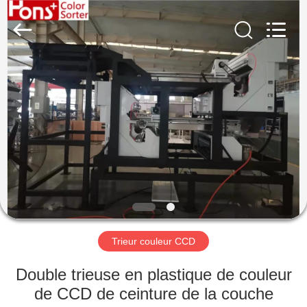
Anhui
Hongshi
Optoelectronic
High-
tech
Co.,Ltd.
All
Rights
MAISON
Reserved.
PRODUITS
AU
SUJET
DE
NOUS
Trieur couleur CCD
VISITE
Double trieuse en plastique de couleur
D'USINE
de CCD de ceinture de la couche