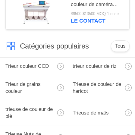
couleur de caméra
CCD d'arachide de 3
$9500-$13500 MOQ:1 ensemble
descendeurs
LE CONTACT
Catégories populaires
Tous
Trieur couleur CCD
trieur couleur de riz
Trieur de grains
Trieuse de couleur de
couleur
haricot
trieuse de couleur de
Trieuse de maïs
blé
Trieuse Nuts de