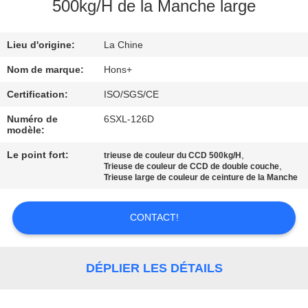
500kg/H de la Manche large
CONTRÔLE
Lieu d'origine:
La Chine
DE
QUALITÉ
Nom de marque:
Hons+
Certification:
ISO/SGS/CE
CONTACTEZ-
Numéro de
6SXL-126D
modèle:
NOUS
Le point fort:
,
trieuse de couleur du CCD 500kg/H
,
Trieuse de couleur de CCD de double couche
DEMANDEZ
Trieuse large de couleur de ceinture de la Manche
UNE
CONTACT!
CITATION
PLAN
DÉPLIER LES DÉTAILS
DU