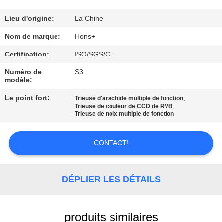
CONTRÔLE
Lieu d'origine:
La Chine
DE
Nom de marque:
Hons+
QUALITÉ
Certification:
ISO/SGS/CE
Numéro de
S3
modèle:
CONTACTEZ-
NOUS
Le point fort:
,
Trieuse d'arachide multiple de fonction
,
Trieuse de couleur de CCD de RVB
Trieuse de noix multiple de fonction
DEMANDEZ
CONTACT!
UNE
CITATION
DÉPLIER LES DÉTAILS
PLAN
DU
produits similaires