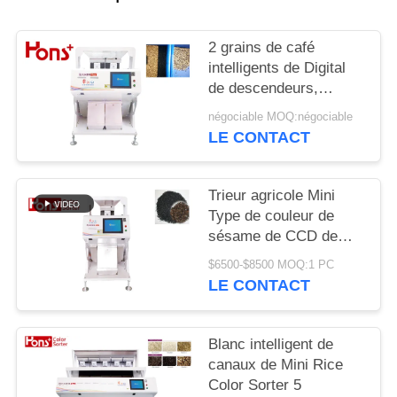
SITE
2 grains de café
PRIVACY
intelligents de Digital
de descendeurs,
POLICY
trieuse de couleur
négociable MOQ:négociable
d'arachide
LE CONTACT
Trieur agricole Mini
Type de couleur de
sésame de CCD de
5400 pixels de fonction
$6500-$8500 MOQ:1 PC
multiple 63 canaux
LE CONTACT
Blanc intelligent de
canaux de Mini Rice
Color Sorter 5