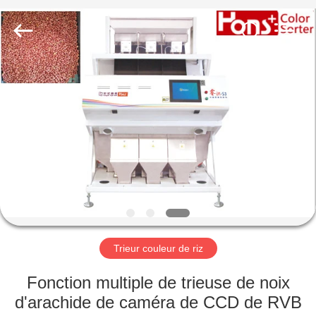
Anhui
Hongshi
Optoelectronic
High-
tech
Co.,Ltd.
All
Rights
MAISON
Reserved.
PRODUITS
AU
SUJET
DE
NOUS
Trieur couleur de riz
VISITE
Fonction multiple de trieuse de noix
D'USINE
d'arachide de caméra de CCD de RVB