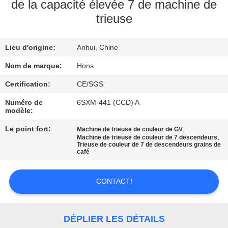
de la capacité élevée 7 de machine de
trieuse
CONTRÔLE
DE
Lieu d'origine:
Anhui, Chine
QUALITÉ
Nom de marque:
Hons
CONTACTEZ-
Certification:
CE/SGS
NOUS
Numéro de
6SXM-441 (CCD) A
modèle:
Le point fort:
,
Machine de trieuse de couleur de GV
DEMANDEZ
,
Machine de trieuse de couleur de 7 descendeurs
Trieuse de couleur de 7 de descendeurs grains de
UNE
café
CITATION
CONTACT!
PLAN
DU
DÉPLIER LES DÉTAILS