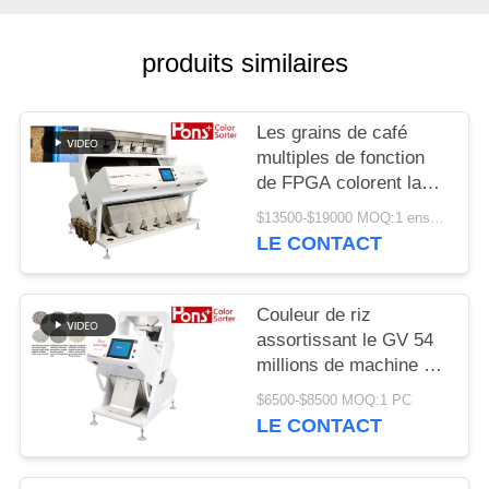
SITE
produits similaires
PRIVACY
POLICY
Les grains de café
multiples de fonction
de FPGA colorent la
trieuse
$13500-$19000 MOQ:1 ensemble
LE CONTACT
Couleur de riz
assortissant le GV 54
millions de machine de
développement de
$6500-$8500 MOQ:1 PC
séparateur de pixel
LE CONTACT