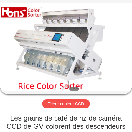
Anhui
Hongshi
Optoelectronic
High-
tech
Co.,Ltd.
All
Rights
MAISON
Reserved.
PRODUITS
AU
SUJET
DE
NOUS
Trieur couleur CCD
VISITE
Les grains de café de riz de caméra
D'USINE
CCD de GV colorent des descendeurs