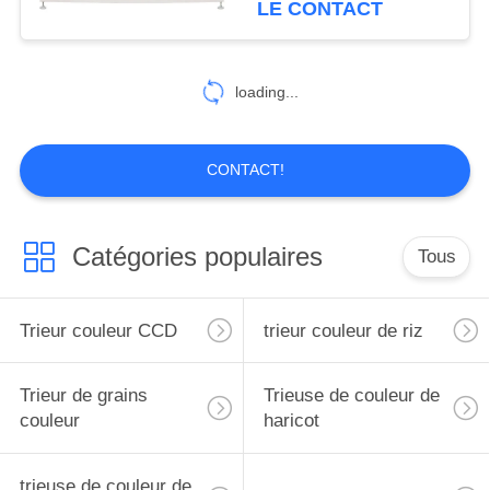
LE CONTACT
11
Trieuse de couleur
loading...
de minerai
CONTACT!
Catégories populaires
Tous
12
Machine de tri des
Trieur couleur CCD
trieur couleur de riz
légumes
Trieur de grains
Trieuse de couleur de
couleur
haricot
trieuse de couleur de