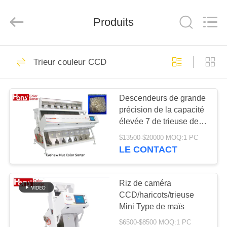
Anhui
Hongshi
Optoelectronic
High-
Produits
tech
Co.,Ltd.
All
Rights
MAISON
Reserved.
738
Trieur couleur CCD
Trieur couleur CCD
PRODUITS
Descendeurs de grande
précision de la capacité
AU
élevée 7 de trieuse de
SUJET
couleur de noix de cajou
$13500-$20000 MOQ:1 PC
de CCD
DE
LE CONTACT
51
NOUS
Riz de caméra
trieur couleur de riz
CCD/haricots/trieuse
VISITE
Mini Type de maïs
D'USINE
$6500-$8500 MOQ:1 PC