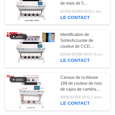
SITE
de maïs de 5
descendeurs intelligente
$12500-$19000 MOQ:1 ensemble
LE CONTACT
14
PRIVACY
trieuse de couleur
POLICY
Identification de
de blé
SorterAccurate de
couleur de CCD
d'éclairage des grains
$12000-$23000 MOQ:Un ensemble
de café LED
LE CONTACT
10
Canaux de la trieuse
189 de couleur de noix
Trieuse de maïs
de cajou de caméra
CCD 3 descendeurs
$9500-$13500 MOQ:1 ensemble
LE CONTACT