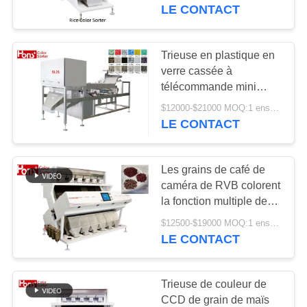
LE CONTACT
CONTRÔLE
DE
Trieuse en plastique en
29
QUALITÉ
verre cassée à
Trieur de grains
télécommande mini
500kg/H de couleur
couleur
$12000-$21000 MOQ:1 ensemble
CONTACTEZ-
LE CONTACT
NOUS
Les grains de café de
DEMANDEZ
caméra de RVB colorent
UNE
la fonction multiple de
16
trieuse
CITATION
$12500-$19000 MOQ:1 ensemble
Trieuse de couleur
LE CONTACT
de haricot
PLAN
Trieuse de couleur de
DU
CCD de grain de maïs