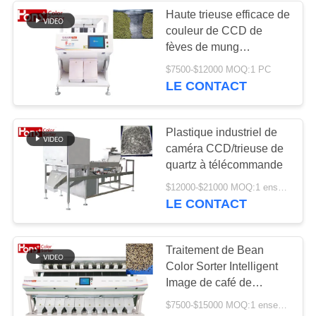
Haute trieuse efficace de
couleur de CCD de
11
fèves de mung
Trieuse Nuts de
télécommandée
$7500-$12000 MOQ:1 PC
LE CONTACT
couleur
Plastique industriel de
caméra CCD/trieuse de
quartz à télécommande
29
$12000-$21000 MOQ:1 ensemble
LE CONTACT
Trieuse en plastique
Traitement de Bean
Color Sorter Intelligent
Image de café de
caméra CCD
$7500-$15000 MOQ:1 ensemble