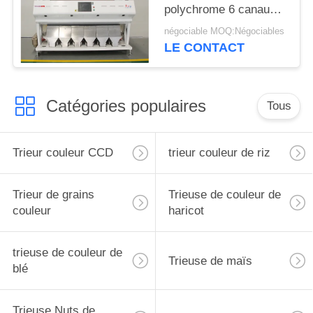
polychrome 6 canaux
de CCD de trieuse de
négociable MOQ:Négociables
fèves de mung
LE CONTACT
Catégories populaires
Tous
Trieur couleur CCD
trieur couleur de riz
Trieur de grains
Trieuse de couleur de
couleur
haricot
trieuse de couleur de
Trieuse de maïs
blé
Trieuse Nuts de