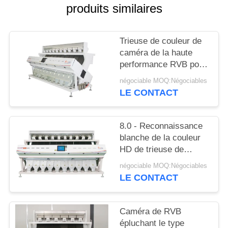
SITE
produits similaires
PRIVACY
Trieuse de couleur de
POLICY
caméra de la haute
performance RVB pour
des graines de piment
négociable MOQ:Négociables
avec Dix descendeurs
LE CONTACT
8.0 - Reconnaissance
blanche de la couleur
HD de trieuse de
haricot de la capacité
négociable MOQ:Négociables
15.0T/H
LE CONTACT
Caméra de RVB
épluchant le type