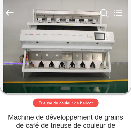
Anhui
Hongshi
Optoelectronic
High-
tech
Co.,Ltd.
All
Rights
MAISON
Reserved.
PRODUITS
AU
SUJET
DE
NOUS
Trieuse de couleur de haricot
VISITE
Machine de développement de grains
D'USINE
de café de trieuse de couleur de