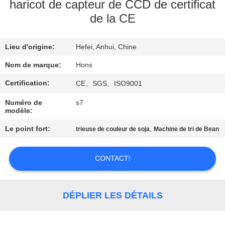
haricot de capteur de CCD de certificat
de la CE
CONTRÔLE
DE
Lieu d'origine:
Hefei, Anhui, Chine
QUALITÉ
Nom de marque:
Hons
CONTACTEZ-
Certification:
CE、SGS、ISO9001
NOUS
Numéro de
s7
modèle:
Le point fort:
,
DEMANDEZ
trieuse de couleur de soja
Machine de tri de Bean
UNE
CONTACT!
CITATION
PLAN
DÉPLIER LES DÉTAILS
DU