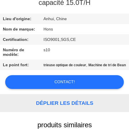
capacité 15.0T/H
CONTRÔLE
Lieu d'origine:
Anhui, Chine
DE
QUALITÉ
Nom de marque:
Hons
Certification:
ISO9001,SGS,CE
CONTACTEZ-
Numéro de
s10
modèle:
NOUS
Le point fort:
,
trieuse optique de couleur
Machine de tri de Bean
DEMANDEZ
CONTACT!
UNE
CITATION
DÉPLIER LES DÉTAILS
PLAN
DU
produits similaires