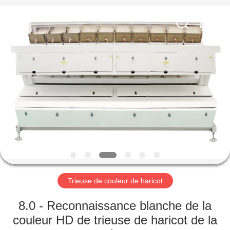
Anhui
Hongshi
Optoelectronic
High-
tech
Co.,Ltd.
All
Rights
MAISON
Reserved.
PRODUITS
AU
SUJET
DE
NOUS
Trieuse de couleur de haricot
VISITE
8.0 - Reconnaissance blanche de la
D'USINE
couleur HD de trieuse de haricot de la