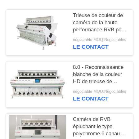
SITE
Trieuse de couleur de
PRIVACY
caméra de la haute
performance RVB pour
POLICY
des graines de piment
négociable MOQ:Négociables
avec Dix descendeurs
LE CONTACT
8.0 - Reconnaissance
blanche de la couleur
HD de trieuse de
haricot de la capacité
négociable MOQ:Négociables
15.0T/H
LE CONTACT
Caméra de RVB
épluchant le type
polychrome 6 canaux