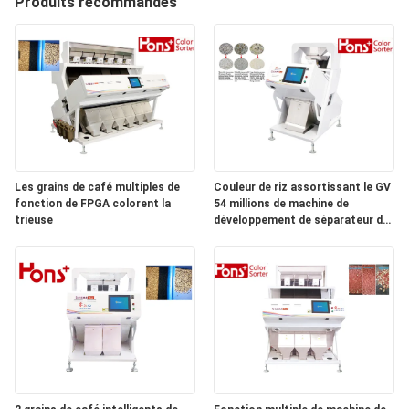
Produits recommandés
CONTRÔLE
DE
QUALITÉ
CONTACTEZ-
NOUS
Les grains de café multiples de
Couleur de riz assortissant le GV
fonction de FPGA colorent la
54 millions de machine de
trieuse
développement de séparateur de
DEMANDEZ
pixel
UNE
CITATION
PLAN
DU