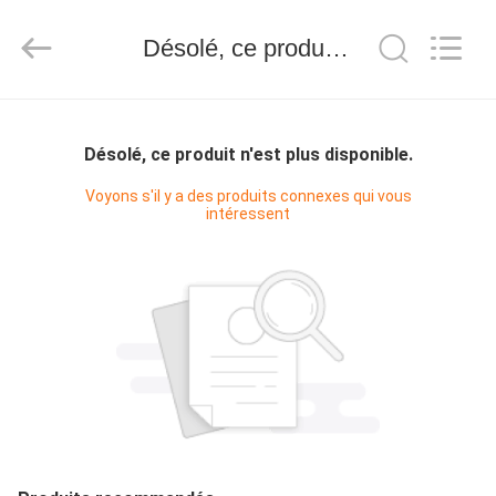
Anhui
Hongshi
Optoelectronic
High-
Désolé, ce produit n'est plus disponible.
tech
Co.,Ltd.
All
Rights
MAISON
Reserved.
Désolé, ce produit n'est plus disponible.
PRODUITS
Voyons s'il y a des produits connexes qui vous
intéressent
AU
SUJET
DE
NOUS
VISITE
D'USINE