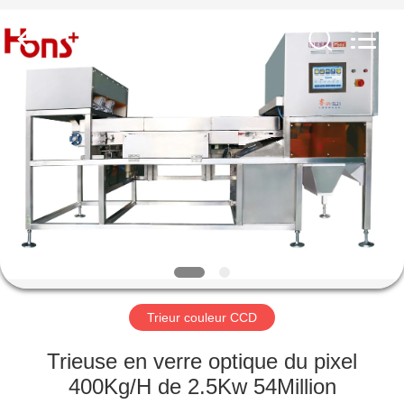
CCD
Fournisseur.
Copyright
©
2019
-
2023
ccd-
MAISON
colorsorter.com.
All
Rights
Reserved.
PRODUITS
AU
SUJET
DE
NOUS
Trieur couleur CCD
VISITE
Trieuse en verre optique du pixel
D'USINE
400Kg/H de 2.5Kw 54Million