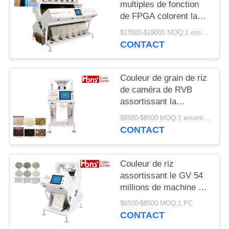
multiples de fonction
de FPGA colorent la
trieuse
$13500-$19000 MOQ:1 ensemble
CONTACT
Couleur de grain de riz
de caméra de RVB
assortissant la
machine de séparateur
$6500-$8500 MOQ:1 ensemble
de Hons+
CONTACT
Couleur de riz
assortissant le GV 54
millions de machine de
développement de
$6500-$8500 MOQ:1 PC
séparateur de pixel
CONTACT