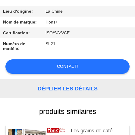
CONTRÔLE
Lieu d'origine:
La Chine
DE
Nom de marque:
Hons+
QUALITÉ
Certification:
ISO/SGS/CE
Numéro de
SL21
modèle:
CONTACTEZ-
NOUS
CONTACT!
DEMANDEZ
UNE
DÉPLIER LES DÉTAILS
CITATION
produits similaires
Les grains de café