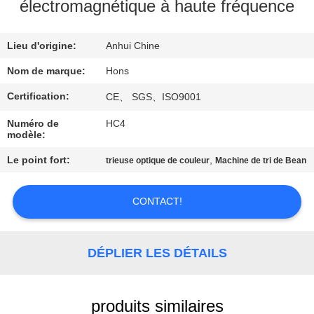
électromagnétique à haute fréquence
CONTRÔLE
Lieu d'origine:
Anhui Chine
DE
QUALITÉ
Nom de marque:
Hons
Certification:
CE、 SGS、ISO9001
CONTACTEZ-
Numéro de
HC4
modèle:
NOUS
Le point fort:
,
trieuse optique de couleur
Machine de tri de Bean
DEMANDEZ
CONTACT!
UNE
CITATION
DÉPLIER LES DÉTAILS
PLAN
DU
produits similaires