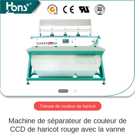
Anhui
Hongshi
Optoelectronic
High-
tech
Co.,Ltd.
All
Rights
MAISON
Reserved.
PRODUITS
AU
SUJET
DE
NOUS
Trieuse de couleur de haricot
VISITE
Machine de séparateur de couleur de
D'USINE
CCD de haricot rouge avec la vanne