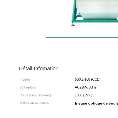
Détail Infomation
modèle:
6SXZ-168 (CCD)
Voltage(v):
AC220V/50Hz
Poids (kilogrammes):
1000 (±5%)
Mettre en évidence:
trieuse optique de coul