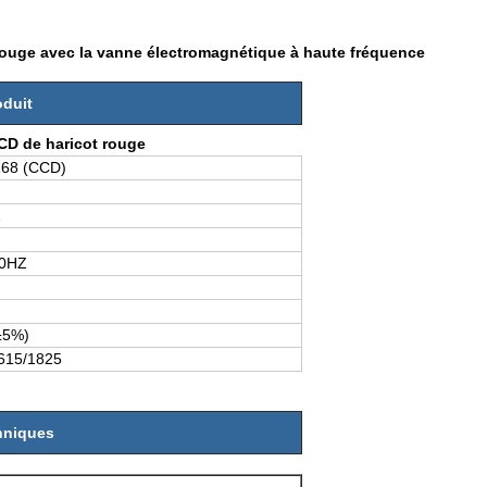
rouge avec la vanne électromagnétique à haute fréquence
oduit
CCD de haricot rouge
68 (CCD)
1
50HZ
±5%)
615/1825
hniques