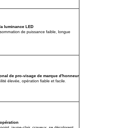
la luminance LED
sommation de puissance faible, longue
tional de pro-visage de marque d'honneur
lité élevée, opération fiable et facile.
opération
 point, jaune-clair, crayeux, se décolorent.