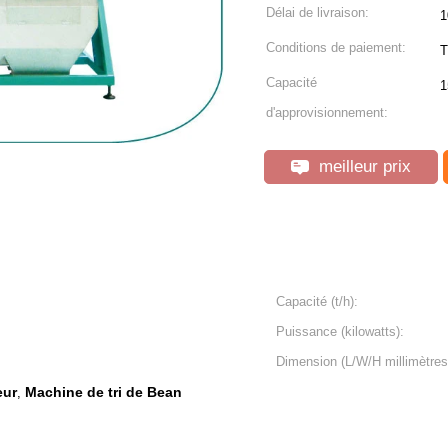
Délai de livraison:
1
Conditions de paiement:
T
Capacité
1
d'approvisionnement:
meilleur prix
Capacité (t/h):
Puissance (kilowatts):
Dimension (L/W/H millimètres
eur
Machine de tri de Bean
,