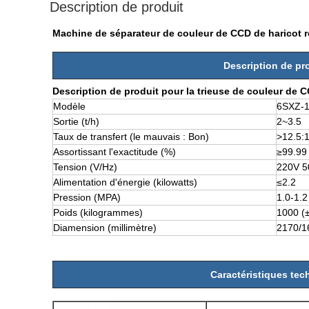
Description de produit
Machine de séparateur de couleur de CCD de haricot 
Description de pr
Description de produit pour la trieuse de couleur de 
Modèle
6SXZ-1
Sortie (t/h)
2~3.5
Taux de transfert (le mauvais : Bon)
>
12.5:
Assortissant l'exactitude (%)
≥99.99
Tension (V/Hz)
220V 
Alimentation d'énergie (kilowatts)
≤2.2
Pression (MPA)
1.0-1.2
Poids (kilogrammes)
1000 (
Diamension (millimètre)
2170/1
Caractéristiques tec