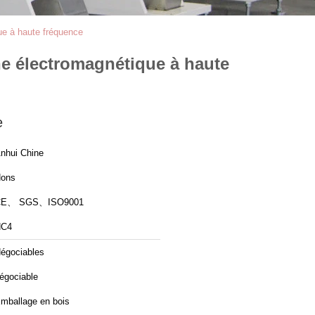
ue à haute fréquence
ne électromagnétique à haute
e
nhui Chine
ons
CE、 SGS、ISO9001
HC4
égociables
égociable
mballage en bois