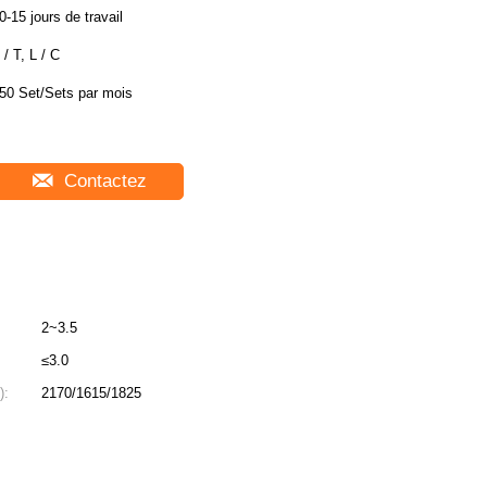
0-15 jours de travail
 / T, L / C
50 Set/Sets par mois
Contactez
2~3.5
≤3.0
):
2170/1615/1825